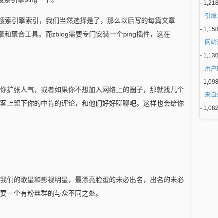
- 1,21
引爆
是否让搜索引擎索引，我们当然选择是了，那么以后写的每篇文章
- 1,15
索引擎和聚合工具。而zblog需要专门安装一个ping插件，这在
网站
- 1,13
用户
- 1,09
你扩张人气，或者如果你不想加入网络上的圈子，那就找几个
来自
客上留下你的中肯的评论，和他们好好聊聊吧。这样也会给你
- 1,08
我们的歌星和影视明星，最漂亮脸蛋的未必出名，出名的未必
要一个有粉丝群的与众不同之处。