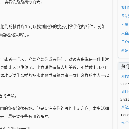
，读者会渐渐离你而去。
如何
网站
引爆
log，在他们的插件库里可以找到很多的搜索引擎优化的插件，例如
来自
log的页面静态化策略等。
用户
新站
个或者一群人，介绍介绍你或者你们，对读者来说是一件非常
热
更能让人记住你了。比方说你有超人的美貌，不妨放上几张自
你攻克过什么样的技术难题或者领导者一群什么样的牛人一起
如何
- 2,63
如何
活的点滴。
- 2,52
新站
肉的你交流很有趣。但是要注意你的写作主要方向，太生活细
- 1,86
是，最好要多些有用的东西。
50
索引擎ping一下。