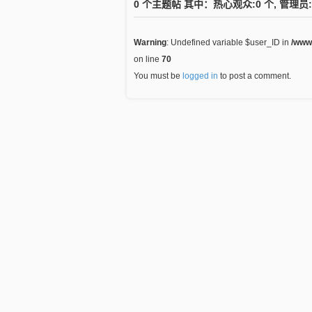
0 个主题帖 其中：热心观众:0 个, 管理员:
Warning
: Undefined variable $user_ID in
/www
on line
70
You must be
logged in
to post a comment.