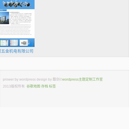
硕五金机电有限公司
prower by
wordpress
design by
酷剑
©
wordpress主题定制工作室
2013版权所有
谷歌地图
存档
标签