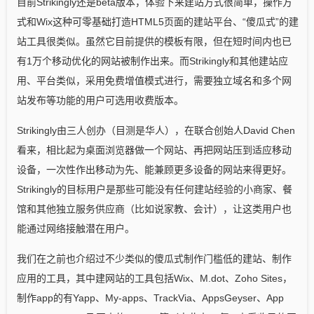
目前Strikingly还是beta版本，体验下来建站方式很简单，操作方
式和Wix这种可零基础打造HTML5页面的建站平台、“傻瓜式”的建
站工具很类似。虽然它目前提供的模板有限，但在短时间内也已
有1万个移动优化的网站被制作出来。而Strikingly和其他建站应
用、平台类似，采用免费增值模式进行，需要独立域名和多个网
站发布等功能的用户可选用收费版本。
Strikingly由三人创办（目测是华人），在联合创始人David Chen
看来，相比起为桌面浏览器做一个网站、再把网站压到适应移动
设备，一次性作出移动为先、能兼顾更多设备的网站来得更好。
Strikingly的目标用户是那些可能没有任何建站经验的小商家、餐
馆和其他独立服务供应商（比如说家教、会计），让这类用户也
能通过网络接触潜在用户。
我们在之前也介绍过不少类似的傻瓜式制作门槛低的建站、制作
应用的工具，其中建网站的工具包括Wix、M.dot、Zoho Sites，
制作app的有Yapp、My-apps、TrackVia、AppsGeyser、App